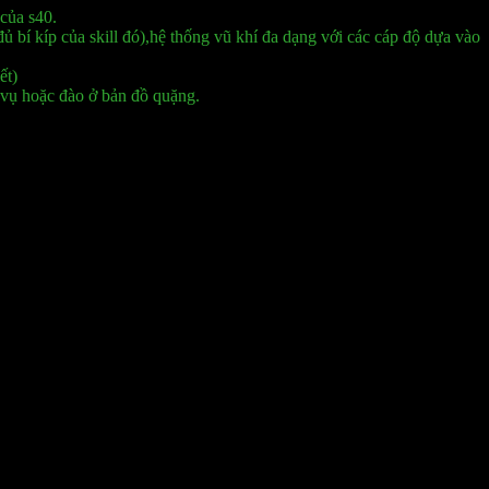
của s40.
 bí kíp của skill đó),hệ thống vũ khí đa dạng với các cáp độ dựa vào
ết)
vụ hoặc đào ở bản đồ quặng.