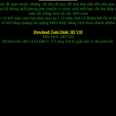
chủ đề quen thuộc nhưng với nền đồ họa 3D khá đẹp mắt trên nền java 
hệ thông skill phong phú (muốn có được skill mới bạn cần thu thập đủ
màu sắc trắng<lam<lá cây<tím<cam
c vũ khí màu cam bạn phải mua tại 1 số màn chơi cố định(chơi rồi sẽ bi
p vũ khí bằng quặng mà quặng kiếm được bằng cách hoàn thành nhiệm 
Dowload Tam Quốc 3D VH
Màn hình 240*320
Đã test trên s40 v3 và s40v5. V3 chay hơi bị giật còn v5 thì pem tốt.